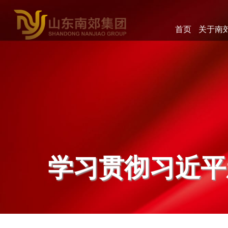
首页
关于南
学习贯彻习近平