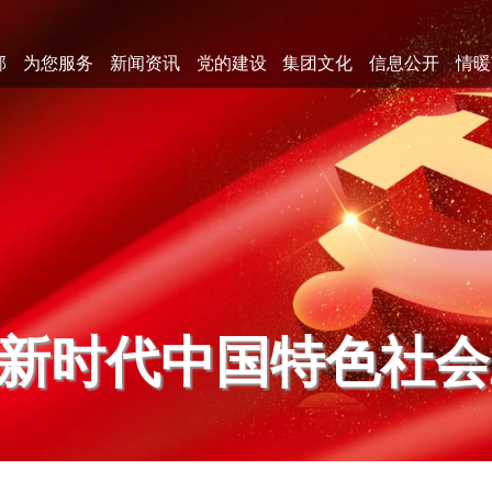
郊
为您服务
新闻资讯
党的建设
集团文化
信息公开
情暖
新时代中国特色社会