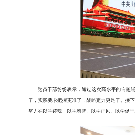
党员干部纷纷表示，通过这次高水平的专题辅导
了，实践要求把握更准了，战略定力更足了。接下
努力在以学铸魂、以学增智、以学正风、以学促干