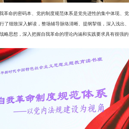
革命的密码本、党的制度规范体系是党先进性的集中体现、党
行了细致深入解读，整场辅导脉络清晰、提纲挈领，深入浅出
战略思想，深入把握自我革命的理论内涵和实践要求具有很强的