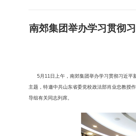
南郊集团举办学习贯彻习
5月11日上午，南郊集团举办学习贯彻习近平新
主题，特邀中共山东省委党校政法部肖业忠教授作
导组有关同志列席。