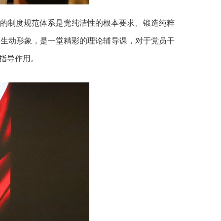
的制度规范体系是党纯洁性的根本要求、锻造纯粹
、生动形象，是一堂精彩的理论辅导课，对于党员干
指导作用。