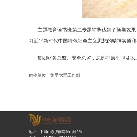
主题教育读书班第二专题辅导达到了预期效果，
习近平新时代中国特色社会主义思想的精神实质和
集团财务总监、安全总监，总部中层副职及以上
供稿单位：集团党群工作部
地址：中国山东济南马鞍山路2号