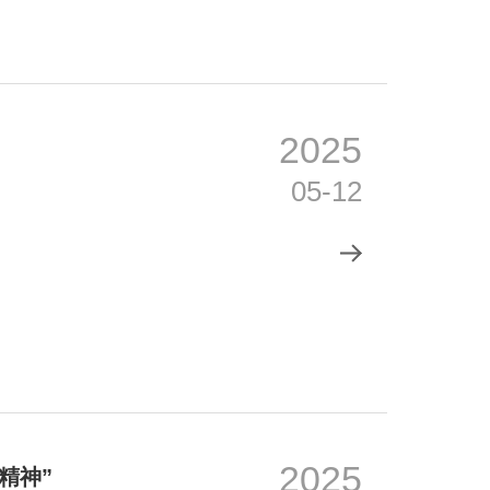
2025
05-12
2025
精神”