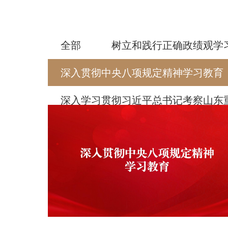
全部
树立和践行正确政绩观学
深入贯彻中央八项规定精神学习教育
深入学习贯彻习近平总书记考察山东
党纪学习教育
学习宣传贯彻党