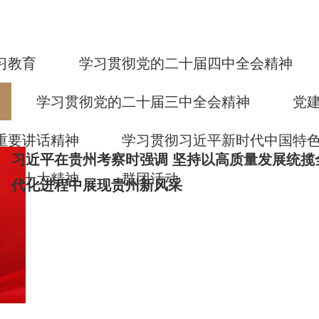
习教育
学习贯彻党的二十届四中全会精神
学习贯彻党的二十届三中全会精神
党
重要讲话精神
学习贯彻习近平新时代中国特
习近平在贵州考察时强调 坚持以高质量发展统揽
的二十大精神
群团活动
代化进程中展现贵州新风采