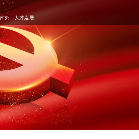
南郊
人才发展