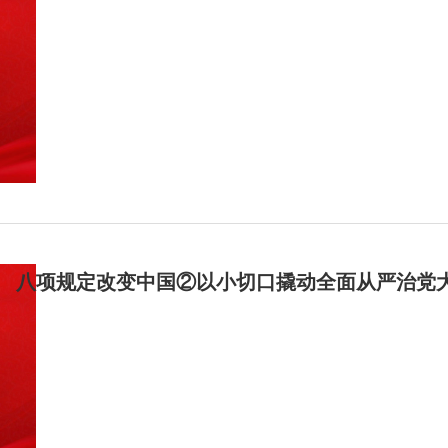
八项规定改变中国②以小切口撬动全面从严治党