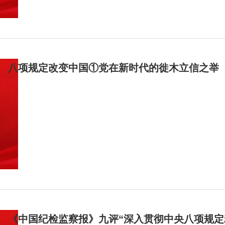
八项规定改变中国①党在新时代的徙木立信之举
《中国纪检监察报》九评“深入贯彻中央八项规定