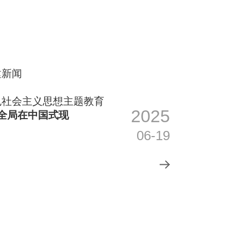
建新闻
色社会主义思想主题教育
2025
全局在中国式现
06-19