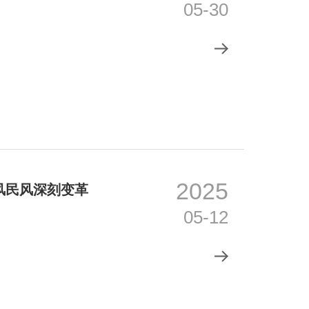
05-30
2025
风民风深刻变革
05-12