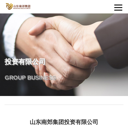
投资有限公司
GROUP BUSINESS
山东南郊集团投资有限公司