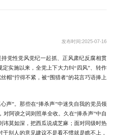
发布时间:2025-07-16
坚持党性党风党纪一起抓、正风肃纪反腐相贯
定实施以来，全党上下大力纠“四风”、转作
丝帽”拧得不紧，被“围猎者”的花言巧语捧上
心声”。那些在“捧杀声”中迷失自我的党员领
，对阿谀之词则照单全收。久在“捧杀声”中自
则讳莫如深，把西瓜说成芝麻；面对同级时热
对于别人的意见建议不是看不惯就是瞧不上，