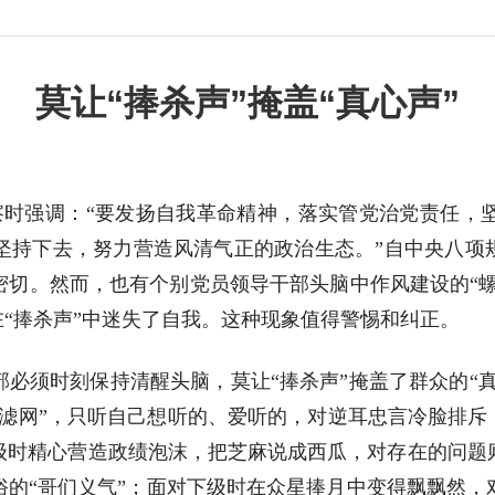
莫让“捧杀声”掩盖“真心声”
考察时强调：“要发扬自我革命精神，落实管党治党责任，
坚持下去，努力营造风清气正的政治生态。”自中央八项规
切。然而，也有个别党员领导干部头脑中作风建设的“螺
在“捧杀声”中迷失了自我。这种现象值得警惕和纠正。
必须时刻保持清醒头脑，莫让“捧杀声”掩盖了群众的“真
滤网”，只听自己想听的、爱听的，对逆耳忠言冷脸排斥
级时精心营造政绩泡沫，把芝麻说成西瓜，对存在的问题
俗的“哥们义气”；面对下级时在众星捧月中变得飘飘然，