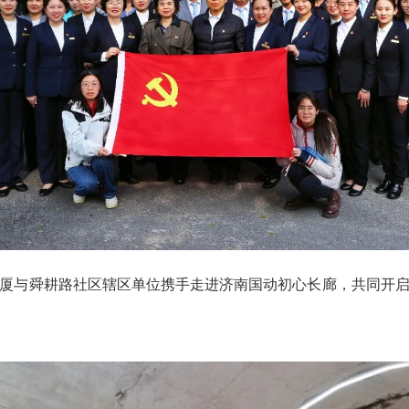
厦与舜耕路社区辖区单位携手走进济南国动初心长廊，共同开