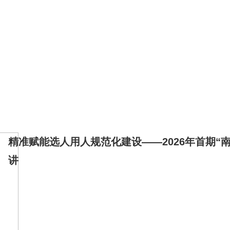
郊
为您服务
新闻资讯
党的建设
集团文化
信息公开
情暖
精准赋能选人用人规范化建设——2026年首期“
讲