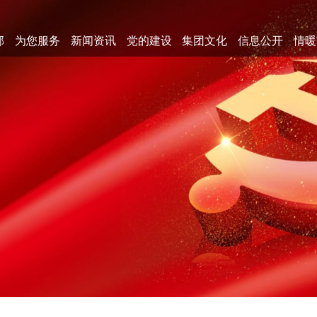
郊
为您服务
新闻资讯
党的建设
集团文化
信息公开
情暖