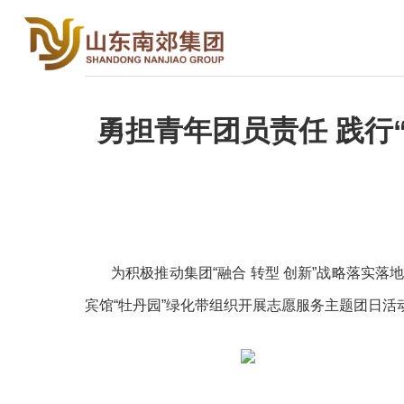
首页
关于南
勇担青年团员责任 践行
为积极推动集团“融合 转型 创新”战略落实落
宾馆“牡丹园”绿化带组织开展志愿服务主题团日