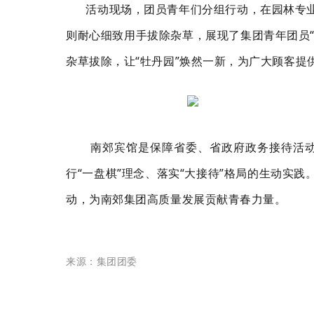
活动现场，团员青年们分组行动，在园林专
则耐心细致用手拔除杂草，展现了集团青年团员“
杂草拔除，让“牡丹园”焕然一新，为广大顾客提
南郊宾馆是保障省委、省政府政务接待活动的
行“一盘棋”理念、落实“大接待”格局的生动实
动，为南郊集团高质量发展贡献青春力量。
来源：集团团委