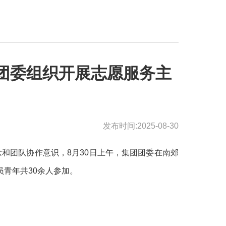
南郊
人才发展
团团委组织开展志愿服务主
发布时间:2025-08-30
和团队协作意识，8月30日上午，集团团委在南郊
青年共30余人参加。