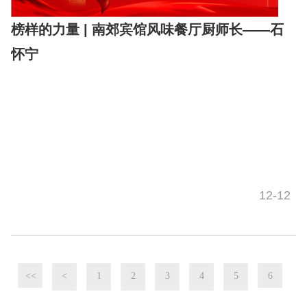
榜样的力量 | 南郊宾馆风味餐厅厨师长——石
怀宁
12-12
<<
<
1
2
3
4
5
6
7
8
9
10
>
>>